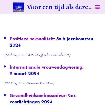
Voor een tijd als deze..
Ga
direct
naar
de
hoofdinhoud
Positieve seksualiteit:
8x bijeenkomsten
2024
(Stichting Ester, GGD Haaglanden en Fonds1818)
Internationale vrouwendagviering:
9
maart 2024
(Stichting Ester, Gemeente Den Haag)
Gezondheidsambassadeur: 2o
x
voorlichtingen 2024